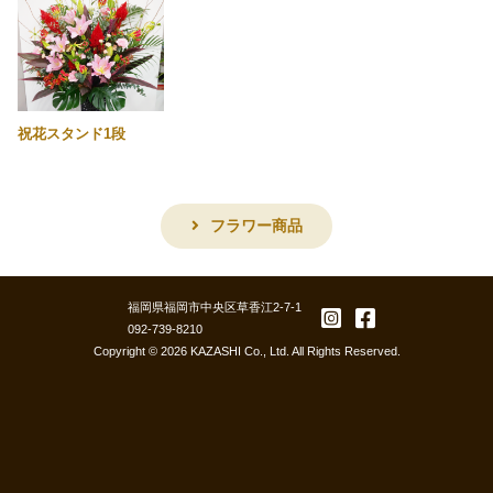
祝花スタンド1段
フラワー商品
福岡県福岡市中央区草香江2-7-1
092-739-8210
フラワーショップ ボタニカルスタイル ク
Copyright © 2026 KAZASHI Co., Ltd. All Rights Reserved.